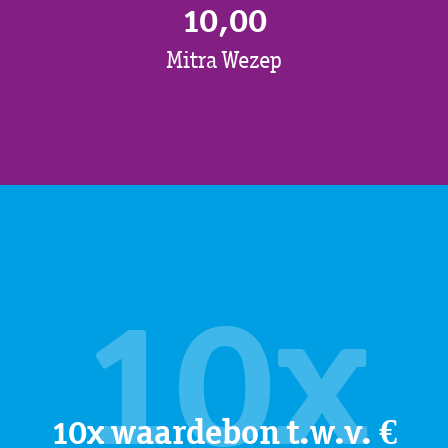
10,00
Mitra Wezep
10x
10x waardebon t.w.v. €