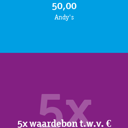
50,00
Andy's
5x
5x waardebon t.w.v. €