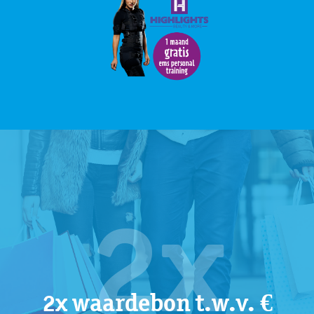
2x
2x waardebon t.w.v. €