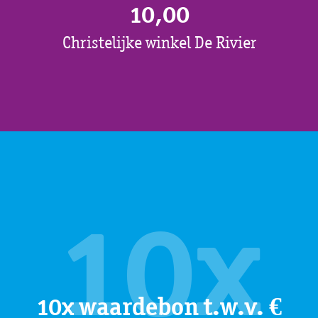
10,00
Christelijke winkel De Rivier
10x
10x waardebon t.w.v. €