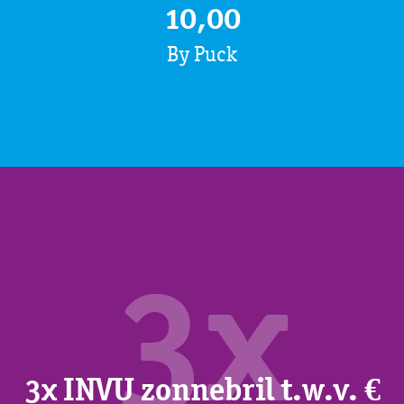
10,00
By Puck
3x
3x INVU zonnebril t.w.v. €