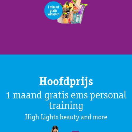
Hoofdprijs
1 maand gratis ems personal
training
High Lights beauty and more