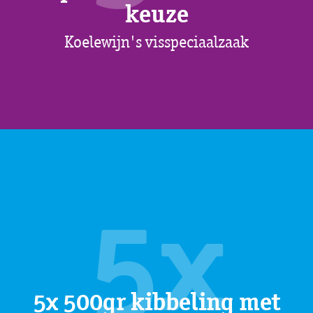
keuze
Koelewijn's visspeciaalzaak
5x
5x 500gr kibbeling met