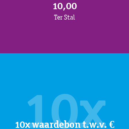
10,00
Ter Stal
10x
10x waardebon t.w.v. €