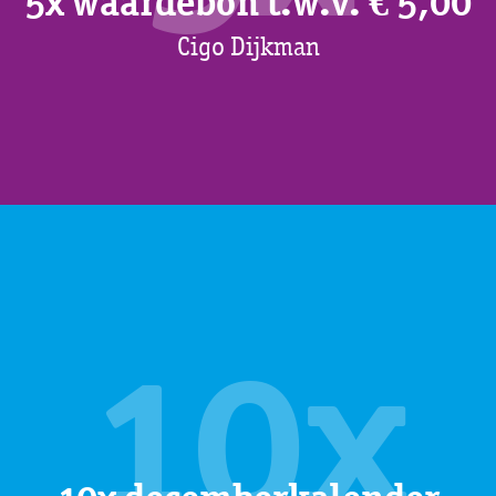
5x waardebon t.w.v. € 5,00
Cigo Dijkman
10x