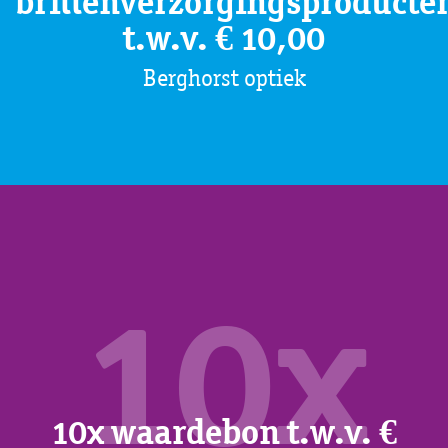
brillenverzorgingsproducte
t.w.v. € 10,00
Berghorst optiek
10x
10x waardebon t.w.v. €