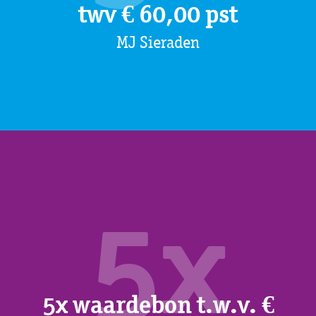
twv € 60,00 pst
MJ Sieraden
5x
5x waardebon t.w.v. €