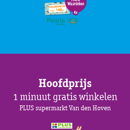
Hoofdprijs
1 minuut gratis winkelen
PLUS supermarkt Van den Hoven