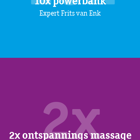
10x powerbank
Expert Frits van Enk
2x
2x ontspannings massage