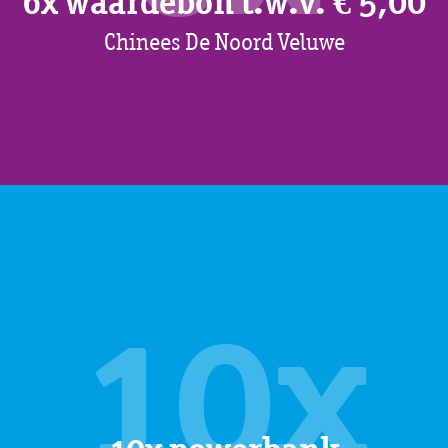
6x waardebon t.w.v. € 5,00
Chinees De Noord Veluwe
10x