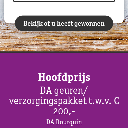
Bekijk of u heeft gewonnen
Hoofdprijs
DA geuren/
verzorgingspakket t.w.v. €
200,-
DA Bourquin