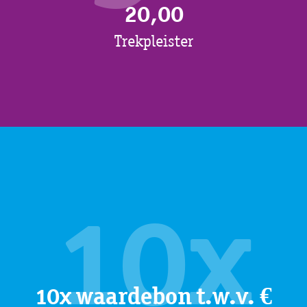
20,00
Trekpleister
10x
10x waardebon t.w.v. €