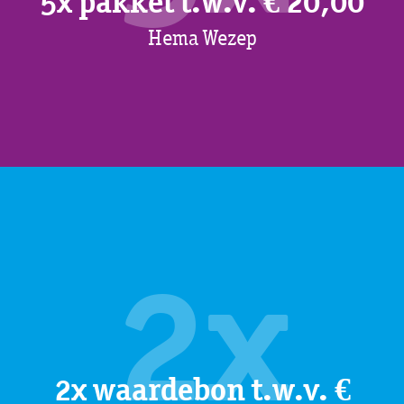
5x pakket t.w.v. € 20,00
Hema Wezep
2x
2x waardebon t.w.v. €