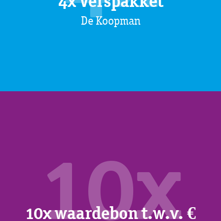
4x Verspakket
De Koopman
10x
10x waardebon t.w.v. €