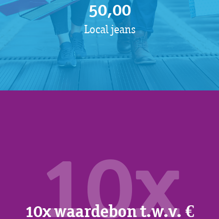
50,00
Local jeans
10x
10x waardebon t.w.v. €