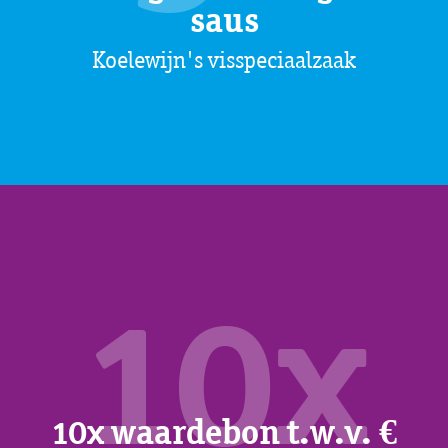
saus
Koelewijn's visspeciaalzaak
10x
10x waardebon t.w.v. €